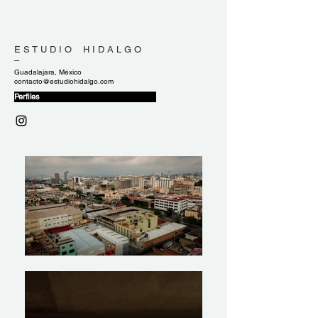
E S T U D I O H I D A L G O
–
Guadalajara, México
contacto@estudiohidalgo.com
Perfiles